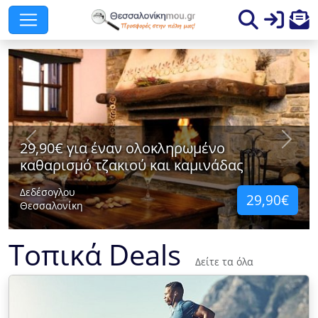
Previous
Next
29,90€ για έναν ολοκληρωμένο
καθαρισμό τζακιού και καμινάδας
Δεδέσογλου
29,90€
Θεσσαλονίκη
Τοπικά Deals
Δείτε τα όλα