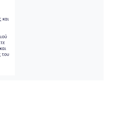
ς και
λιού
ετε
και
ς του