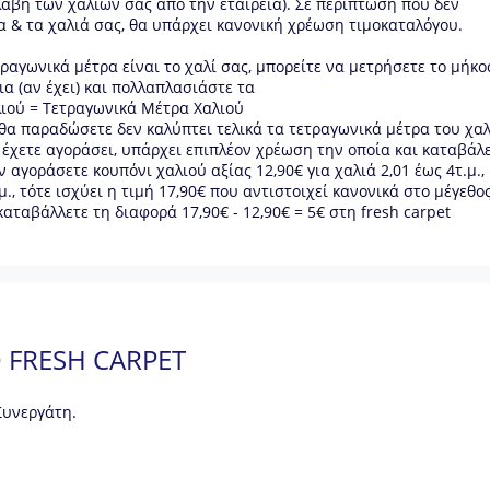
λαβή των χαλιών σας από την εταιρεία). Σε περίπτωση που δεν
 & τα χαλιά σας, θα υπάρχει κανονική χρέωση τιμοκαταλόγου.
ραγωνικά μέτρα είναι το χαλί σας, μπορείτε να μετρήσετε το μήκο
α (αν έχει) και πολλαπλασιάστε τα
λιού = Τετραγωνικά Μέτρα Χαλιού
 θα παραδώσετε δεν καλύπτει τελικά τα τετραγωνικά μέτρα του χα
υ έχετε αγοράσει, υπάρχει επιπλέον χρέωση την οποία και καταβάλ
 αγοράσετε κουπόνι χαλιού αξίας 12,90€ για χαλιά 2,01 έως 4τ.μ., 
μ., τότε ισχύει η τιμή 17,90€ που αντιστοιχεί κανονικά στο μέγεθο
 καταβάλλετε τη διαφορά 17,90€ - 12,90€ = 5€ στη fresh carpet
Ο
FRESH CARPET
Συνεργάτη.