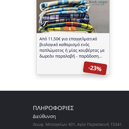
Από 11,50€ για επαγγελματικό
βιολογικό καθαρισμό ενός
παπλώματος ή μίας κουβέρτας με
δωρεάν παραλαβή - παράδοση
στον χώρο σας, από τη "fresh
-23%
carpet" σε όλη τη Θεσσαλονίκη
ΠΛΗΡΟΦΟΡΙΕΣ
Διεύθυνση
Λεωφ. Μεσογείων 401, Αγία Παρασκευή 15341