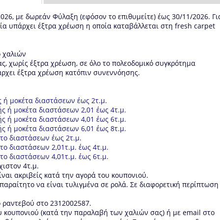
026, με δωρεάν Φύλαξη (εφόσον το επιθυμείτε) έως 30/11/2026. Γι
α υπάρχει έξτρα χρέωση η οποία καταβάλλεται στη fresh carpet
ό χαλιών
, χωρίς έξτρα χρέωση, σε όλο το πολεοδομικό συγκρότημα
άρχει έξτρα χρέωση κατόπιν συνεννόησης.
ς ή μοκέτα διαστάσεων έως 2τ.μ.
ής ή μοκέτα διαστάσεων 2,01 έως 4τ.μ.
ής ή μοκέτα διαστάσεων 4,01 έως 6τ.μ.
ής ή μοκέτα διαστάσεων 6,01 έως 8τ.μ.
ητο διαστάσεων έως 2τ.μ.
το διαστάσεων 2,01τ.μ. έως 4τ.μ.
το διαστάσεων 4,01τ.μ. έως 6τ.μ.
ιστον 4τ.μ.
ίναι ακριβείς κατά την αγορά του κουπονιού.
παραίτητο να είναι τυλιγμένα σε ρολά. Σε διαφορετική περίπτωση
μο ραντεβού στο 2312002587.
 κουπονιού (κατά την παραλαβή των χαλιών σας) ή με email στο