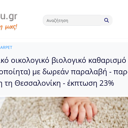
CARPET
ικό οικολογικό βιολογικό καθαρισμό
ροποίητα) με δωρεάν παραλαβή - πα
λη τη Θεσσαλονίκη - έκπτωση 23%