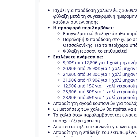
Ισχύει για παράδοση χαλιών έως 30/09/2
φύλαξη μετά τη συγκεκριμένη ημερομηνί
κατόπιν συνεννόησης.
Η προσφορά περιλαμβάνει:
Επαγγελματικό βιολογικό καθαρισμ
Παραλαβή & παράδοση στο χώρο σας
Θεσσαλονίκης. Για τα περίχωρα υπ
Φύλαξη (εφόσον το επιθυμείτε)
Επιλέγετε ανάμεσα σε:
9,90€ από 12,80€ για 1 χαλί μηχανή
20,90€ από 25,90€ για 1 χαλί μηχαν
24,90€ από 34,80€ για 1 χαλί μηχαν
31,90€ από 47,90€ για 1 χαλί μηχαν
12,90€ από 15€ για 1 χαλί χειροποί
23,90€ από 30€ για 1 χαλί χειροποίη
28,90€ από 45€ για 1 χαλί χειροποίη
Απαραίτητη αγορά κουπονιών για τουλάχ
Οι μετρήσεις των χαλιών θα πρέπει να ε
Τα χαλιά όταν παραλαμβάνονται είναι α
υπάρχει έξτρα χρέωση.
Απαιτείται τηλ. επικοινωνία για κλείσι
Απαραίτητη η επίδειξη του εκτυπωμένου