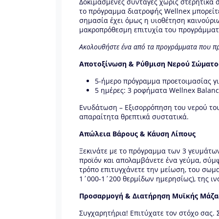
Δοκιμασμένες συνταγές χωρίς στερητικά 
το πρόγραμμα διατροφής Wellnex μπορείτε
σημασία έχει όμως η υιοθέτηση καινούρι
μακροπρόθεσμη επιτυχία του προγράμματ
Ακολουθήστε ένα από τα προγράμματα που προ
Αποτοξίνωση & Ρύθμιση Νερού Σώματο
5-ήμερο πρόγραμμα προετοιμασίας γι
5 ημέρες: 3 ροφήματα Wellnex Balan
Ενυδάτωση – Εξισορρόπηση του νερού του
απαραίτητα θρεπτικά συστατικά.
Απώλεια Βάρους & Κάυση Λίπους
Ξεκινάτε με το πρόγραμμα των 3 γευμάτω
προϊόν και απολαμβάνετε ένα γεύμα, σύμφ
τρόπο επιτυγχάνετε την μείωση, του σωμ
1΄000-1΄200 θερμίδων ημερησίως), της ιν
Προσαρμογή & Διατήρηση Μυϊκής Μάζα
Συγχαρητήρια! Επιτύχατε τον στόχο σας. Σ