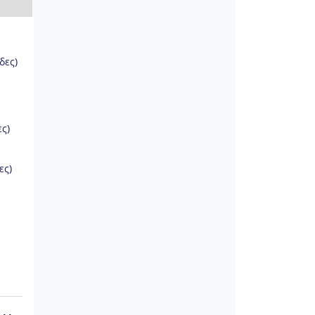
δες)
ς)
ες)