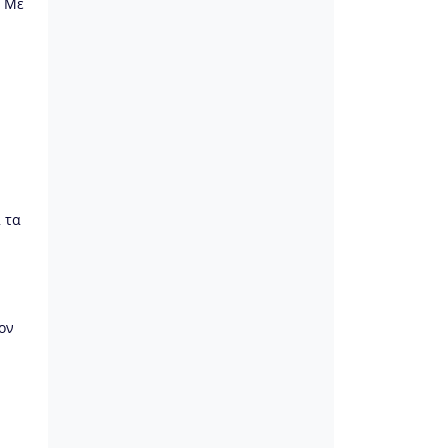
. Με
 τα
ον