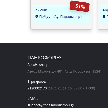
μην
-51%
dk club
Ang
Πολίχνη (Αγ. Παρασκευής)
ΠΛΗΡΟΦΟΡΙΕΣ
Διεύθυνση
Λεωφ. Μεσογείων 401, Αγία Παρασκευή 15341
Τηλέφωνο
2120002170
(Δευτ. έως Παρ. 09:00 - 17:00)
EMAIL
support@thessalonikimou.gr