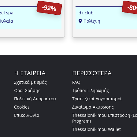
ών
ραδιοσυχνοτήτων RF από το 
-92%
-8
club"
el spa
dk club
Πυλαία
Πολίχνη
Η ΕΤΑΙΡΕΙΑ
ΠΕΡΙΣΣΟΤΕΡΑ
Σχετικά με εμάς
FAQ
Όροι Χρήσης
Τρόποι Πληρωμής
Πολιτική Απορρήτου
Τραπεζικοί Λογαριασμοί
Cookies
Δικαίωμα Ακύρωσης
Επικοινωνία
Thessalonikimou Επιστροφή (Lo
Program)
Thessalonikimou Wallet