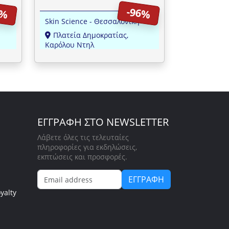
"dk
διαιτολόγο, στα Skin Science!
0%
-96%
Skin Science - Θεσσαλονίκη
Πλατεία Δημοκρατίας,
Καρόλου Ντηλ
ΕΓΓΡΑΦΗ ΣΤΟ NEWSLETTER
Λάβετε όλες τις τελευταίες
πληροφορίες για εκδηλώσεις,
εκπτώσεις και προσφορές.
ΕΓΓΡΑΦΗ
yalty