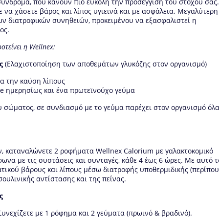
σύνδρομα, που κάνουν πιο εύκολη την προσέγγιση του στόχου σας
 να χάσετε βάρος και λίπος υγιεινά και με ασφάλεια. Μεγαλύτερη
ων διατροφικών συνηθειών, προκειμένου να εξασφαλιστεί η
ος.
τείνει η Wellnex:
ς
(Ελαχιστοποίηση των αποθεμάτων γλυκόζης στον οργανισμό)
α την καύση λίπους
ce ημερησίως και ένα πρωτεϊνούχο γεύμα
 σώματος, σε συνδιασμό με το γεύμα παρέχει στον οργανισμό όλα
ν, καταναλώνετε 2 ροφήματα Wellnex Calorium με γαλακτοκομικό
ωνα με τις συστάσεις και συνταγές, κάθε 4 έως 6 ώρες. Με αυτό τ
ατικού βάρους και λίπους μέσω διατροφής υποθερμιδικής (περίπου
σουλινικής αντίστασης και της πείνας.
ς
υνεχίζετε με 1 ρόφημα και 2 γεύματα (πρωινό & βραδινό).